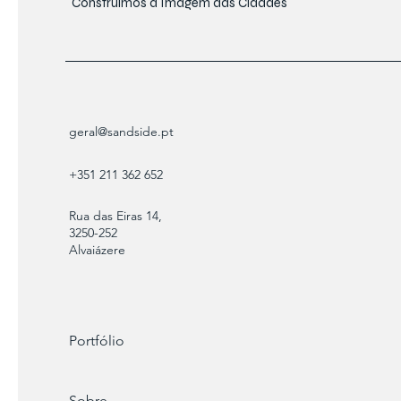
Construímos a Imagem das Cidades
geral@sandside.pt
+351 211 362 652
Rua das Eiras 14,
3250-252
Alvaiázere
Portfólio
Sobre