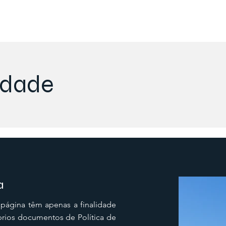
cidade
a
 página têm apenas a finalidade
prios documentos de Política de